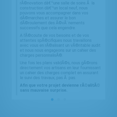
rÃ©novation dâ€™une salle de soins Ã la
construction dâ€™un local neuf, nous
pouvons vous accompagner dans vos
dÃ©marches et assurer le bon
dÃ©roulement des Ã©vÃ¨nements
successifs que cela engendre.
A l'Ã©coute de vos besoins et de vos
attentes spÃ©cifiques nous travaillons
avec vous en rÃ©alisant un vÃ©ritable audit
et nous nous engageons sur un cahier des
charges personnalisÃ©.
Une fois les plans validÃ©s, nous gÃ©rons
directement vos artisans en leur fournissant
un cahier des charges complet en assurant
le suivi des travaux, pas Ã pas.
Afin que votre projet devienne rÃ©alitÃ©
sans mauvaise surprise.