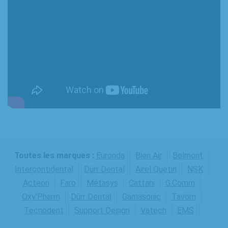
Toutes les marques :
Euronda
Bien Air
Belmont
Intercontidental
Dürr Dental
Airel Quetin
NSK
Acteon
Faro
Métasys
Cattani
G.Comm
Oxy'Pharm
Dürr Dental
Gamasonic
Tavom
Tecnodent
Support Design
Vatech
EMS