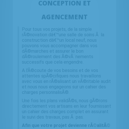
CONCEPTION ET
AGENCEMENT
Pour tous vos projets, de la simple
rÃ©novation dâ€™une salle de soins Ã la
construction dâ€™un local neuf, nous
pouvons vous accompagner dans vos
dÃ©marches et assurer le bon
dÃ©roulement des Ã©vÃ¨nements
successifs que cela engendre.
A l'Ã©coute de vos besoins et de vos
attentes spÃ©cifiques nous travaillons
avec vous en rÃ©alisant un vÃ©ritable audit
et nous nous engageons sur un cahier des
charges personnalisÃ©.
Une fois les plans validÃ©s, nous gÃ©rons
directement vos artisans en leur fournissant
un cahier des charges complet en assurant
le suivi des travaux, pas Ã pas.
Afin que votre projet devienne rÃ©alitÃ©