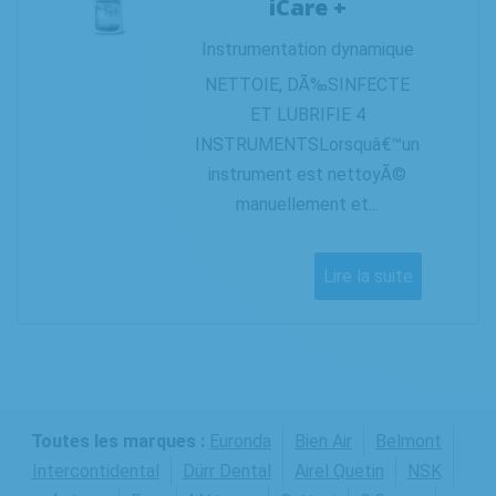
iCare +
Instrumentation dynamique
NETTOIE, DÃ‰SINFECTE
ET LUBRIFIE 4
INSTRUMENTSLorsquâ€™un
instrument est nettoyÃ©
manuellement et...
Lire la suite
Toutes les marques :
Euronda
Bien Air
Belmont
Intercontidental
Dürr Dental
Airel Quetin
NSK