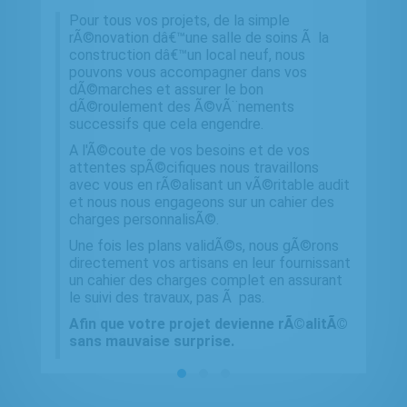
Pour tous vos projets, de la simple
rÃ©novation dâ€™une salle de soins Ã la
construction dâ€™un local neuf, nous
pouvons vous accompagner dans vos
dÃ©marches et assurer le bon
dÃ©roulement des Ã©vÃ¨nements
successifs que cela engendre.
A l'Ã©coute de vos besoins et de vos
attentes spÃ©cifiques nous travaillons
avec vous en rÃ©alisant un vÃ©ritable audit
et nous nous engageons sur un cahier des
charges personnalisÃ©.
Une fois les plans validÃ©s, nous gÃ©rons
directement vos artisans en leur fournissant
un cahier des charges complet en assurant
le suivi des travaux, pas Ã pas.
Afin que votre projet devienne rÃ©alitÃ©
sans mauvaise surprise.