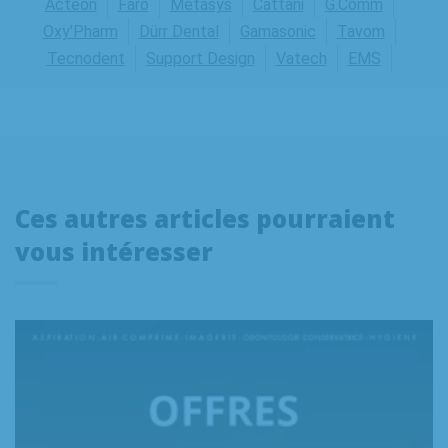
Acteon
Faro
Métasys
Cattani
G.Comm
Oxy'Pharm
Dürr Dental
Gamasonic
Tavom
Tecnodent
Support Design
Vatech
EMS
Ces autres articles pourraient
vous intéresser